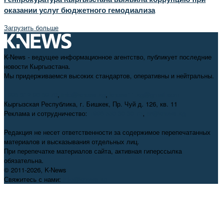
оказании услуг бюджетного гемодиализа
Загрузить больше
K-News - ведущее информационное агентство, публикует последние
новости Кыргызстана.
Мы придерживаемся высоких стандартов, оперативны и нейтральны.
+996 312 98-69-70
,
info@knews.kg
,
knews11.kg@gmail.com
Кыргызская Республика, г. Бишкек, Пр. Чуй д. 126, кв. 11
Реклама и сотрудничество:
+996 550 38-38-75
,
pr@knews.kg
Редакция не несет ответственности за содержимое перепечатанных
материалов и высказывания отдельных лиц.
При перепечатке материалов сайта, активная гиперссылка
обязательна.
© 2011-2026, K-News
Свяжитесь с нами:
info@knews.kg