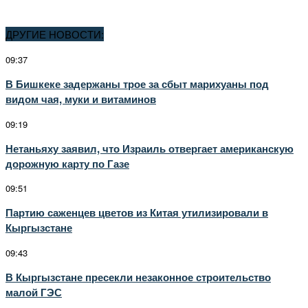
ДРУГИЕ НОВОСТИ:
09:37
В Бишкеке задержаны трое за сбыт марихуаны под
видом чая, муки и витаминов
09:19
Нетаньяху заявил, что Израиль отвергает американскую
дорожную карту по Газе
09:51
Партию саженцев цветов из Китая утилизировали в
Кыргызстане
09:43
В Кыргызстане пресекли незаконное строительство
малой ГЭС