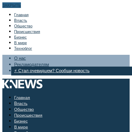
ЗАКРЫТЬ
Главная
Bласть
Общество
Происшествия
Бизнес
В мире
Техноблог
О нас
Рекламодателям
⚡ Стал очевидцем? Сообщи новость
Главная
Bласть
Общество
Происшествия
Бизнес
В мире