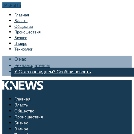
ЗАКРЫТЬ
Главная
Bласть
Общество
Происшествия
Бизнес
В мире
Техноблог
О нас
Рекламодателям
⚡ Стал очевидцем? Сообщи новость
Главная
Bласть
Общество
Происшествия
Бизнес
В мире