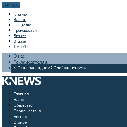
ЗАКРЫТЬ
Главная
Bласть
Общество
Происшествия
Бизнес
В мире
Техноблог
О нас
Рекламодателям
⚡ Стал очевидцем? Сообщи новость
Главная
Bласть
Общество
Происшествия
Бизнес
В мире