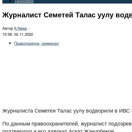
Техноблог
Журналист Семетей Талас уулу вод
Автор
K-News
-
10:39, 02.11.2022
Правопорядок, криминал
Журналиста Семетея Талас уулу водворили в ИВС 
По данным правоохранителей, журналист подозрева
подтвердил и его адвокат Аскат Жакупбеков.