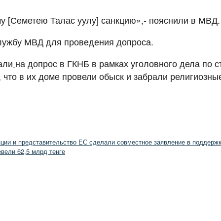
 [Семетею Талас уулу] санкцию»,- пояснили в МВД.
лужбу МВД для проведения допроса.
али
на допрос в ГКНБ в рамках уголовного дела по с
 что в их доме провели обыск и забрали религиозные
нции и представительство ЕС сделали совместное заявление в поддер
евели 62,5 млрд тенге