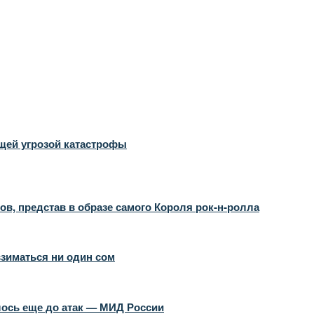
ущей угрозой катастрофы
в, представ в образе самого Короля рок-н-ролла
взиматься ни один сом
алось еще до атак — МИД России