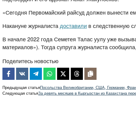
«Сегодня Первомайский райсуд должен вынести ему
Накануне журналиста
доставили
в следственную с
В начале 2022 года Семетея Талас уулу уже вызыв
материалов»). Тогда супруга журналиста сообщила,
Поделитесь новостью
Предыдущая статья
Посольства Великобритании, США, Германии, Фра
Следующая статья
За девять месяцев в Кыргызстан из Казахстана пер