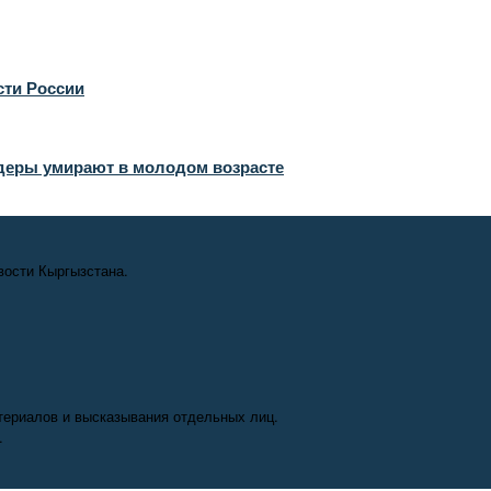
сти России
деры умирают в молодом возрасте
вости Кыргызстана.
териалов и высказывания отдельных лиц.
.