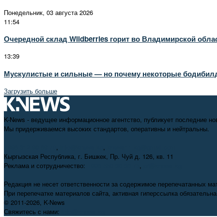
Понедельник, 03 августа 2026
11:54
Очередной склад Wildberries горит во Владимирской обла
13:39
Мускулистые и сильные — но почему некоторые бодибил
Загрузить больше
K-News - ведущее информационное агентство, публикует последние но
Мы придерживаемся высоких стандартов, оперативны и нейтральны.
+996 312 98-69-70
,
info@knews.kg
,
knews11.kg@gmail.com
Кыргызская Республика, г. Бишкек, Пр. Чуй д. 126, кв. 11
Реклама и сотрудничество:
+996 550 38-38-75
,
pr@knews.kg
Редакция не несет ответственности за содержимое перепечатанных ма
При перепечатке материалов сайта, активная гиперссылка обязательна
© 2011-2026, K-News
Свяжитесь с нами:
info@knews.kg