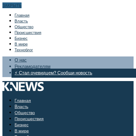
ЗАКРЫТЬ
Главная
Bласть
Общество
Происшествия
Бизнес
В мире
Техноблог
О нас
Рекламодателям
⚡ Стал очевидцем? Сообщи новость
Главная
Bласть
Общество
Происшествия
Бизнес
В мире