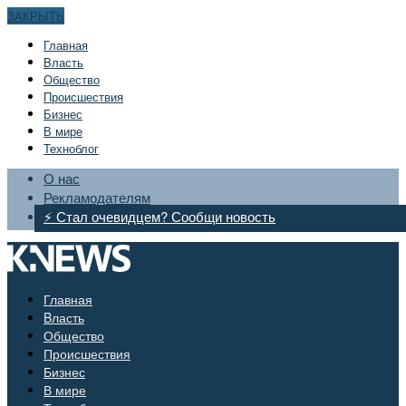
ЗАКРЫТЬ
Главная
Bласть
Общество
Происшествия
Бизнес
В мире
Техноблог
О нас
Рекламодателям
⚡ Стал очевидцем? Сообщи новость
Главная
Bласть
Общество
Происшествия
Бизнес
В мире