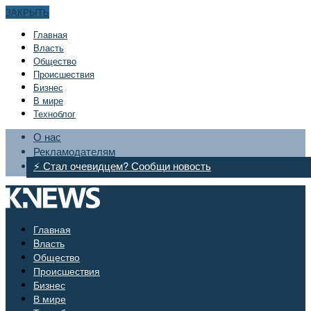
ЗАКРЫТЬ
Главная
Bласть
Общество
Происшествия
Бизнес
В мире
Техноблог
О нас
Рекламодателям
⚡ Стал очевидцем? Сообщи новость
Главная
Bласть
Общество
Происшествия
Бизнес
В мире