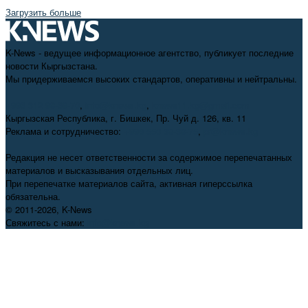
Загрузить больше
K-News - ведущее информационное агентство, публикует последние
новости Кыргызстана.
Мы придерживаемся высоких стандартов, оперативны и нейтральны.
+996 312 98-69-70
,
info@knews.kg
,
knews11.kg@gmail.com
Кыргызская Республика, г. Бишкек, Пр. Чуй д. 126, кв. 11
Реклама и сотрудничество:
+996 550 38-38-75
,
pr@knews.kg
Редакция не несет ответственности за содержимое перепечатанных
материалов и высказывания отдельных лиц.
При перепечатке материалов сайта, активная гиперссылка
обязательна.
© 2011-2026, K-News
Свяжитесь с нами:
info@knews.kg