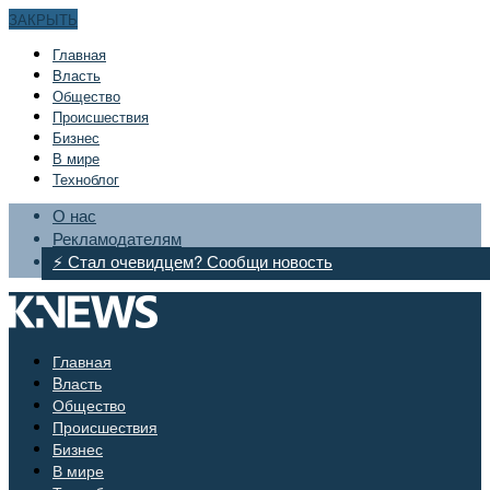
ЗАКРЫТЬ
Главная
Bласть
Общество
Происшествия
Бизнес
В мире
Техноблог
О нас
Рекламодателям
⚡ Стал очевидцем? Сообщи новость
Главная
Bласть
Общество
Происшествия
Бизнес
В мире