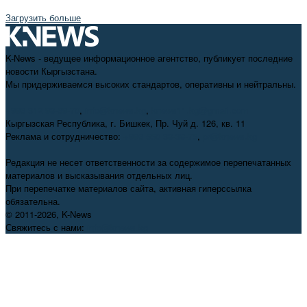
Загрузить больше
K-News - ведущее информационное агентство, публикует последние
новости Кыргызстана.
Мы придерживаемся высоких стандартов, оперативны и нейтральны.
+996 312 98-69-70
,
info@knews.kg
,
knews11.kg@gmail.com
Кыргызская Республика, г. Бишкек, Пр. Чуй д. 126, кв. 11
Реклама и сотрудничество:
+996 550 38-38-75
,
pr@knews.kg
Редакция не несет ответственности за содержимое перепечатанных
материалов и высказывания отдельных лиц.
При перепечатке материалов сайта, активная гиперссылка
обязательна.
© 2011-2026, K-News
Свяжитесь с нами:
info@knews.kg