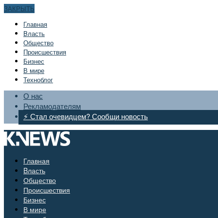
ЗАКРЫТЬ
Главная
Bласть
Общество
Происшествия
Бизнес
В мире
Техноблог
О нас
Рекламодателям
⚡ Стал очевидцем? Сообщи новость
Главная
Bласть
Общество
Происшествия
Бизнес
В мире