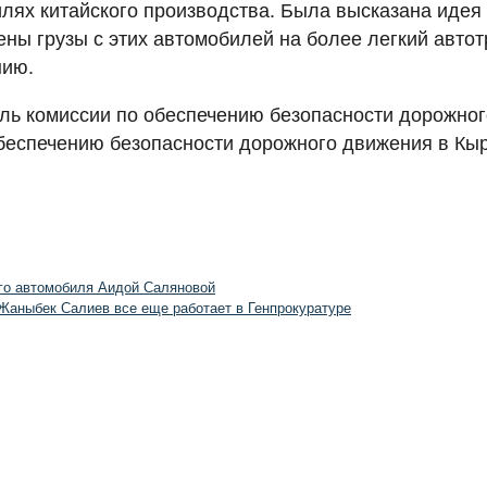
илях китайского производства. Была высказана идея
ены грузы с этих автомобилей на более легкий авто
нию.
ель комиссии по обеспечению безопасности дорожно
беспечению безопасности дорожного движения в Кыр
го автомобиля Аидой Саляновой
Жаныбек Салиев все еще работает в Генпрокуратуре