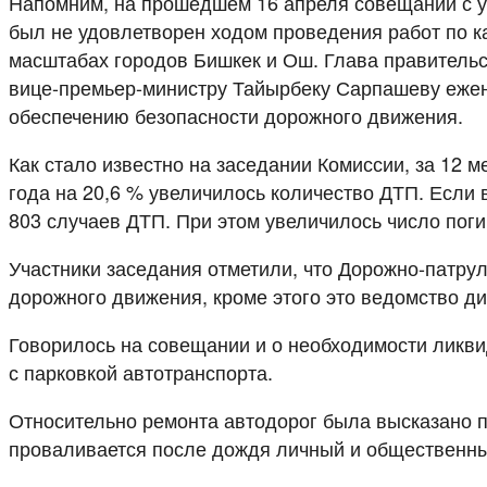
Напомним, на прошедшем 16 апреля совещании с 
был не удовлетворен ходом проведения работ по ка
масштабах городов Бишкек и Ош. Глава правительс
вице-премьер-министру Тайырбеку Сарпашеву ежен
обеспечению безопасности дорожного движения.
Как стало известно на заседании Комиссии, за 12 
года на 20,6 % увеличилось количество ДТП. Если в
803 случаев ДТП. При этом увеличилось число погиб
Участники заседания отметили, что Дорожно-патру
дорожного движения, кроме этого это ведомство д
Говорилось на совещании и о необходимости ликви
с парковкой автотранспорта.
Относительно ремонта автодорог была высказано п
проваливается после дождя личный и общественны