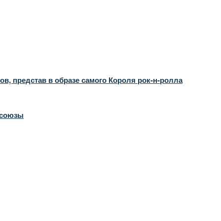
в, представ в образе самого Короля рок-н-ролла
 союзы