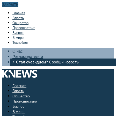
ЗАКРЫТЬ
Главная
Bласть
Общество
Происшествия
Бизнес
В мире
Техноблог
О нас
Рекламодателям
⚡ Стал очевидцем? Сообщи новость
Главная
Bласть
Общество
Происшествия
Бизнес
В мире