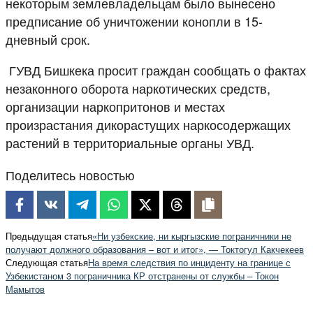
некоторым землевладельцам было вынесено
предписание об уничтожении конопли в 15-
дневный срок.
ГУВД Бишкека просит граждан сообщать о фактах
незаконного оборота наркотических средств,
организации наркопритонов и местах
произрастания дикорастущих наркосодержащих
растений в территориальные органы УВД.
Поделитесь новостью
Предыдущая статья
«Ни узбекские, ни кыргызские пограничники не
получают должного образования – вот и итог», — Токтогул Какчекеев
Следующая статья
На время следствия по инциденту на границе с
Узбекистаном 3 пограничника КР отстранены от службы – Токон
Мамытов