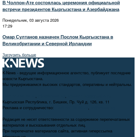
В Чолпон-Ате состоялась церемония официальной
встречи президентов Кыргызстана и Азербайджана
Понедельник, 03 августа 2026
17:29
Омар Султанов назначен Послом Кыргызстана в
Великобритании и Северной Ирландии
Загрузить больше
K-News - ведущее информационное агентство, публикует последние
новости Кыргызстана.
Мы придерживаемся высоких стандартов, оперативны и нейтральны.
+996 312 98-69-70
,
info@knews.kg
,
knews11.kg@gmail.com
Кыргызская Республика, г. Бишкек, Пр. Чуй д. 126, кв. 11
Реклама и сотрудничество:
+996 550 38-38-75
,
pr@knews.kg
Редакция не несет ответственности за содержимое перепечатанных
материалов и высказывания отдельных лиц.
При перепечатке материалов сайта, активная гиперссылка
обязательна.