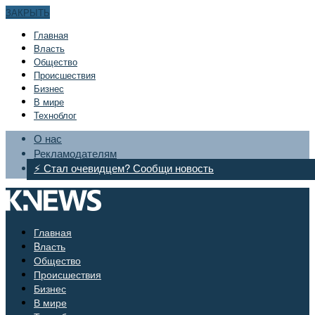
ЗАКРЫТЬ
Главная
Bласть
Общество
Происшествия
Бизнес
В мире
Техноблог
О нас
Рекламодателям
⚡ Стал очевидцем? Сообщи новость
Главная
Bласть
Общество
Происшествия
Бизнес
В мире