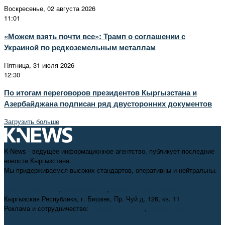
Воскресенье, 02 августа 2026
11:01
«Можем взять почти все»: Трамп о соглашении с
Украиной по редкоземельным металлам
Пятница, 31 июля 2026
12:30
По итогам переговоров президентов Кыргызстана и
Азербайджана подписан ряд двусторонних документов
Загрузить больше
K-News - ведущее информационное агентство, публикует последние
новости Кыргызстана.
Мы придерживаемся высоких стандартов, оперативны и нейтральны.
+996 312 98-69-70
,
info@knews.kg
,
knews11.kg@gmail.com
Кыргызская Республика, г. Бишкек, Пр. Чуй д. 126, кв. 11
Реклама и сотрудничество:
+996 550 38-38-75
,
pr@knews.kg