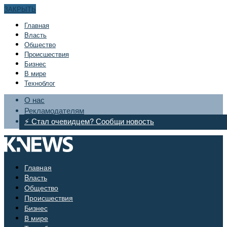
ЗАКРЫТЬ
Главная
Bласть
Общество
Происшествия
Бизнес
В мире
Техноблог
О нас
Рекламодателям
⚡ Стал очевидцем? Сообщи новость
Главная
Bласть
Общество
Происшествия
Бизнес
В мире