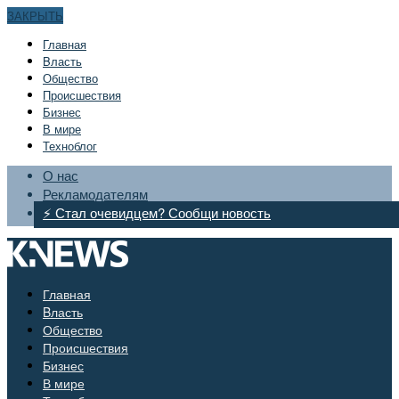
ЗАКРЫТЬ
Главная
Bласть
Общество
Происшествия
Бизнес
В мире
Техноблог
О нас
Рекламодателям
⚡ Стал очевидцем? Сообщи новость
Главная
Bласть
Общество
Происшествия
Бизнес
В мире