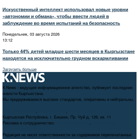
Искусственный интеллект использовал новые уровни
«автономии и обмана», чтобы ввести людей в
заблуждение во время испытаний на безопасность
Понедельник, 03 августа 2026
13:12
Только 44% детей младше шести месяцев в Кыргызстане
находятся на исключительно грудном вскармливании
Загрузить больше
K-News - ведущее информационное агентство, публикует последние
новости Кыргызстана.
Мы придерживаемся высоких стандартов, оперативны и нейтральны.
+996 312 98-69-70
,
info@knews.kg
,
knews11.kg@gmail.com
Кыргызская Республика, г. Бишкек, Пр. Чуй д. 126, кв. 11
Реклама и сотрудничество:
+996 550 38-38-75
,
pr@knews.kg
Редакция не несет ответственности за содержимое перепечатанных