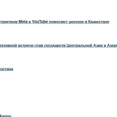
оритмов Meta и YouTube помогают цензуре в Казахстане
ативной встречи глав государств Центральной Азии и Азе
ызстана
 Кипре