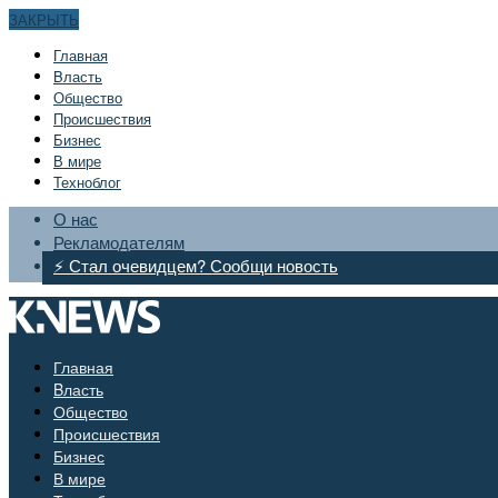
ЗАКРЫТЬ
Главная
Bласть
Общество
Происшествия
Бизнес
В мире
Техноблог
О нас
Рекламодателям
⚡ Стал очевидцем? Сообщи новость
Главная
Bласть
Общество
Происшествия
Бизнес
В мире