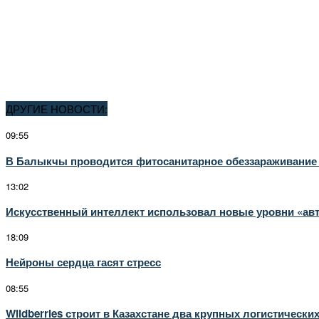
ДРУГИЕ НОВОСТИ:
09:55
В Балыкчы проводится фитосанитарное обеззараживание 
13:02
Искусственный интеллект использовал новые уровни «авт
18:09
Нейроны сердца гасят стресс
08:55
Wildberries строит в Казахстане два крупных логистически