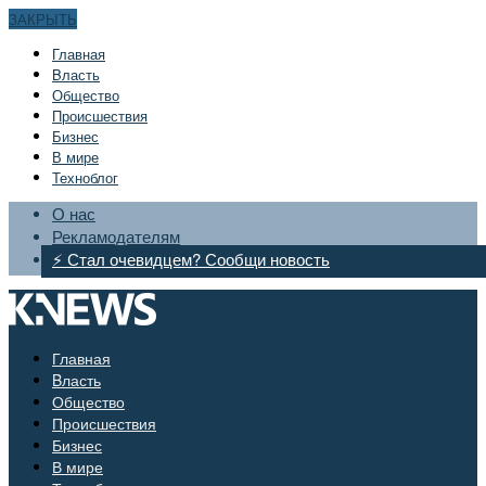
ЗАКРЫТЬ
Главная
Bласть
Общество
Происшествия
Бизнес
В мире
Техноблог
О нас
Рекламодателям
⚡ Стал очевидцем? Сообщи новость
Главная
Bласть
Общество
Происшествия
Бизнес
В мире