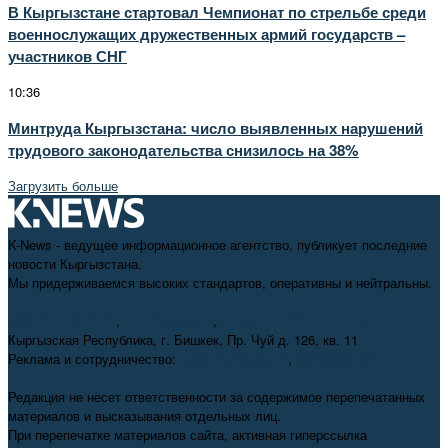
В Кыргызстане стартовал Чемпионат по стрельбе среди
военнослужащих дружественных армий государств –
участников СНГ
10:36
Минтруда Кыргызстана: число выявленных нарушений
трудового законодательства снизилось на 38%
Загрузить больше
K-News - ведущее информационное агентство, публикует последние
новости Кыргызстана.
Мы придерживаемся высоких стандартов, оперативны и нейтральны.
+996 312 98-69-70
,
info@knews.kg
,
knews11.kg@gmail.com
Кыргызская Республика, г. Бишкек, Пр. Чуй д. 126, кв. 11
Реклама и сотрудничество:
+996 550 38-38-75
,
pr@knews.kg
Редакция не несет ответственности за содержимое перепечатанных
материалов и высказывания отдельных лиц.
При перепечатке материалов сайта, активная гиперссылка