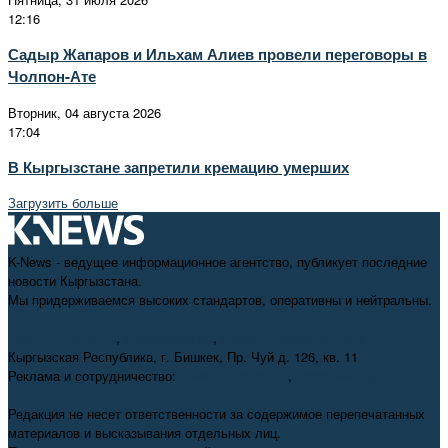
12:16
Садыр Жапаров и Ильхам Алиев провели переговоры в
Чолпон-Ате
Вторник, 04 августа 2026
17:04
В Кыргызстане запретили кремацию умерших
Загрузить больше
K-News - ведущее информационное агентство, публикует последние
новости Кыргызстана.
Мы придерживаемся высоких стандартов, оперативны и нейтральны.
+996 312 98-69-70
,
info@knews.kg
,
knews11.kg@gmail.com
Кыргызская Республика, г. Бишкек, Пр. Чуй д. 126, кв. 11
Реклама и сотрудничество:
+996 550 38-38-75
,
pr@knews.kg
Редакция не несет ответственности за содержимое перепечатанных
материалов и высказывания отдельных лиц.