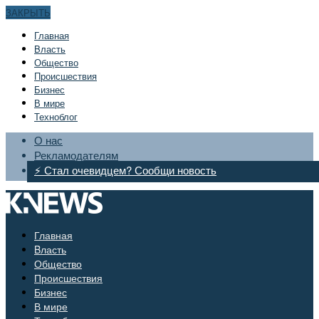
ЗАКРЫТЬ
Главная
Bласть
Общество
Происшествия
Бизнес
В мире
Техноблог
О нас
Рекламодателям
⚡ Стал очевидцем? Сообщи новость
Главная
Bласть
Общество
Происшествия
Бизнес
В мире