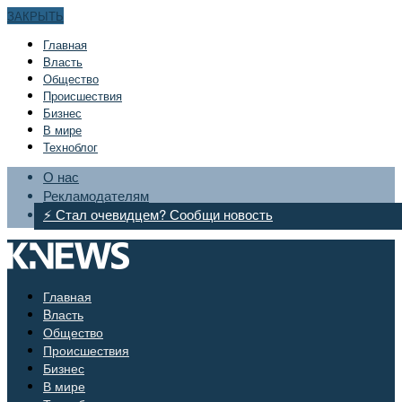
ЗАКРЫТЬ
Главная
Bласть
Общество
Происшествия
Бизнес
В мире
Техноблог
О нас
Рекламодателям
⚡ Стал очевидцем? Сообщи новость
Главная
Bласть
Общество
Происшествия
Бизнес
В мире