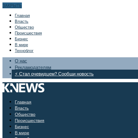
ЗАКРЫТЬ
Главная
Bласть
Общество
Происшествия
Бизнес
В мире
Техноблог
О нас
Рекламодателям
⚡ Стал очевидцем? Сообщи новость
Главная
Bласть
Общество
Происшествия
Бизнес
В мире