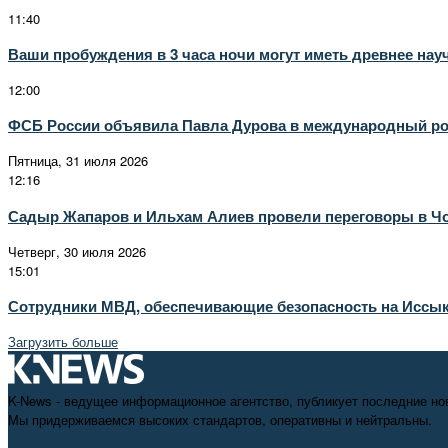
11:40
Ваши пробуждения в 3 часа ночи могут иметь древнее нау
12:00
ФСБ России объявила Павла Дурова в международный р
Пятница, 31 июля 2026
12:16
Садыр Жапаров и Ильхам Алиев провели переговоры в Ч
Четверг, 30 июля 2026
15:01
Сотрудники МВД, обеспечивающие безопасность на Иссык
Загрузить больше
K-News - ведущее информационное агентство, публикует последние но
Мы придерживаемся высоких стандартов, оперативны и нейтральны.