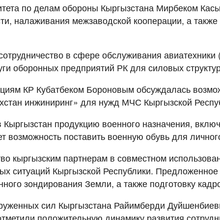
митета по делам обороны Кыргызстана Мирбеком Ка
и, налаживания межзаводской кооперации, а также 
сотрудничество в сфере обслуживания авиатехники (
уги оборонных предприятий РК для силовых структур
ациям КР Кубатбеком Бороновым обсуждалась возмо
ахстан инжиниринг» для нужд МЧС Кыргызской Респу
в Кыргызстан продукцию военного назначения, вклю
т возможность поставить военную обувь для личног
во кыргызским партнерам в совместном использовани
ых ситуаций Кыргызской Республики. Предложенное 
ного зондирования Земли, а также подготовку кадро
оруженных сил Кыргызстана Райимберди Дуйшенбиев
 отметили положительную динамику развития сотруд