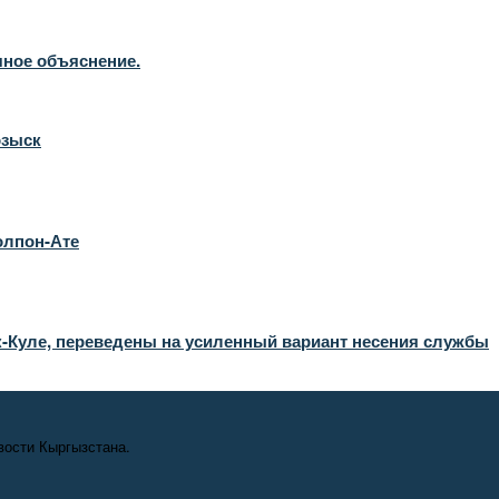
чное объяснение.
озыск
олпон-Ате
-Куле, переведены на усиленный вариант несения службы
вости Кыргызстана.