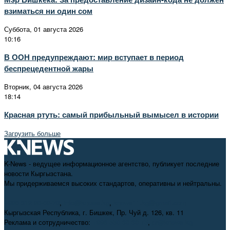
взиматься ни один сом
Суббота, 01 августа 2026
10:16
В ООН предупреждают: мир вступает в период
беспрецедентной жары
Вторник, 04 августа 2026
18:14
Красная ртуть: самый прибыльный вымысел в истории
Загрузить больше
K-News - ведущее информационное агентство, публикует последние
новости Кыргызстана.
Мы придерживаемся высоких стандартов, оперативны и нейтральны.
+996 312 98-69-70
,
info@knews.kg
,
knews11.kg@gmail.com
Кыргызская Республика, г. Бишкек, Пр. Чуй д. 126, кв. 11
Реклама и сотрудничество:
+996 550 38-38-75
,
pr@knews.kg