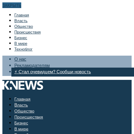
ЗАКРЫТЬ
Главная
Bласть
Общество
Происшествия
Бизнес
В мире
Техноблог
О нас
Рекламодателям
⚡ Стал очевидцем? Сообщи новость
Главная
Bласть
Общество
Происшествия
Бизнес
В мире