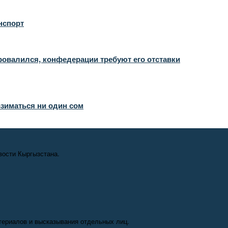
нспорт
овалился, конфедерации требуют его отставки
взиматься ни один сом
вости Кыргызстана.
териалов и высказывания отдельных лиц.