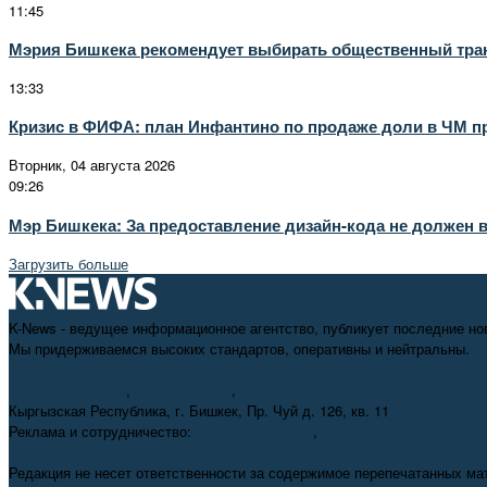
11:45
Мэрия Бишкека рекомендует выбирать общественный тра
13:33
Кризис в ФИФА: план Инфантино по продаже доли в ЧМ пр
Вторник, 04 августа 2026
09:26
Мэр Бишкека: За предоставление дизайн-кода не должен 
Загрузить больше
K-News - ведущее информационное агентство, публикует последние но
Мы придерживаемся высоких стандартов, оперативны и нейтральны.
+996 312 98-69-70
,
info@knews.kg
,
knews11.kg@gmail.com
Кыргызская Республика, г. Бишкек, Пр. Чуй д. 126, кв. 11
Реклама и сотрудничество:
+996 550 38-38-75
,
pr@knews.kg
Редакция не несет ответственности за содержимое перепечатанных ма