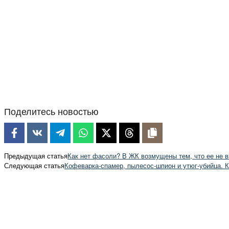
Поделитесь новостью
Предыдущая статья
Как нет фасоли? В ЖК возмущены тем, что ее не в
Следующая статья
Кофеварка‐спамер, пылесос‐шпион и утюг‐убийца. К