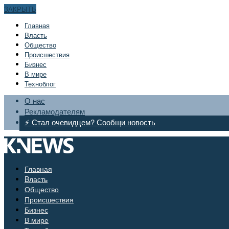
ЗАКРЫТЬ
Главная
Bласть
Общество
Происшествия
Бизнес
В мире
Техноблог
О нас
Рекламодателям
⚡ Стал очевидцем? Сообщи новость
Главная
Bласть
Общество
Происшествия
Бизнес
В мире