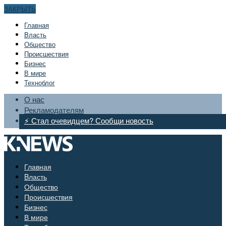
ЗАКРЫТЬ
Главная
Bласть
Общество
Происшествия
Бизнес
В мире
Техноблог
О нас
Рекламодателям
⚡ Стал очевидцем? Сообщи новость
Главная
Bласть
Общество
Происшествия
Бизнес
В мире