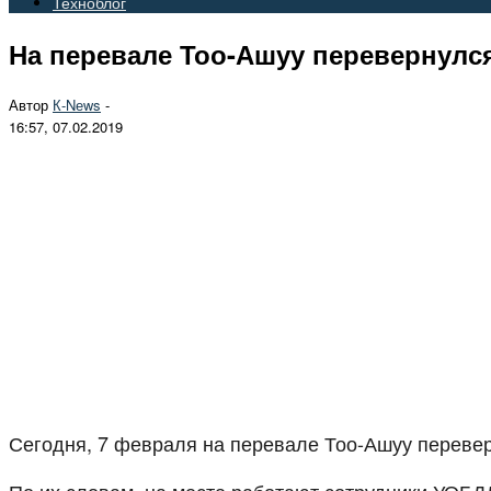
Техноблог
На перевале Тоо-Ашуу перевернулся
Автор
К-Nеws
-
16:57, 07.02.2019
Сегодня, 7 февраля на перевале Тоо-Ашуу перевер
По их словам, на месте работают сотрудники УОБД