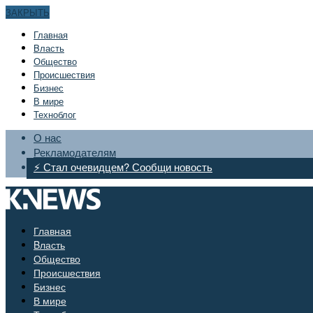
ЗАКРЫТЬ
Главная
Bласть
Общество
Происшествия
Бизнес
В мире
Техноблог
О нас
Рекламодателям
⚡ Стал очевидцем? Сообщи новость
Главная
Bласть
Общество
Происшествия
Бизнес
В мире