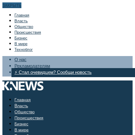
ЗАКРЫТЬ
Главная
Bласть
Общество
Происшествия
Бизнес
В мире
Техноблог
О нас
Рекламодателям
⚡ Стал очевидцем? Сообщи новость
Главная
Bласть
Общество
Происшествия
Бизнес
В мире