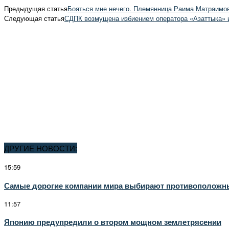
Предыдущая статья
Бояться мне нечего. Племянница Раима Матраимов
Следующая статья
СДПК возмущена избиением оператора «Азаттыка» и
ДРУГИЕ НОВОСТИ:
15:59
Самые дорогие компании мира выбирают противоположные
11:57
Японию предупредили о втором мощном землетрясении