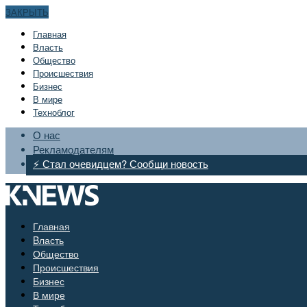
ЗАКРЫТЬ
Главная
Bласть
Общество
Происшествия
Бизнес
В мире
Техноблог
О нас
Рекламодателям
⚡ Стал очевидцем? Сообщи новость
Главная
Bласть
Общество
Происшествия
Бизнес
В мире