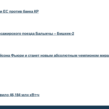
и ЕС против банка КР
ссажирского поезда Балыкчы – Бишкек-2
Тайсона Фьюри и станет новым абсолютным чемпионом мира
вило 46,184 млн кВт•ч