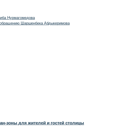
биба Нурмагомедова
 обращению Шаршенбека Абдыкеримова
ан-зоны для жителей и гостей столицы