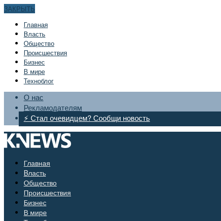
ЗАКРЫТЬ
Главная
Bласть
Общество
Происшествия
Бизнес
В мире
Техноблог
О нас
Рекламодателям
⚡ Стал очевидцем? Сообщи новость
Главная
Bласть
Общество
Происшествия
Бизнес
В мире