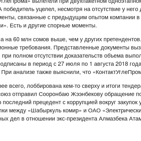
УглеПрома» вылетели при двухпакетном одноэтапном
А победитель уцелел, несмотря на отсутствие у нег
менты, связанные с предыдущим опытом компании в 
и». Есть и другие спорные моменты.
 на 60 млн сомов выше, чем у других претендентов.
ионные требования. Представленные документы вы
при полном отсутствии доказательств объема выпол
дписаны в период с 27 июля по 1 августа 2018 года
При анализе также выяснили, что «КонтактУглеПром
ее всего, лоббирована кем-то сверху и итоги тендер
оюз отправил Сооронбаю Жээнбекову обращение по 
то последний прецедент с коррупцией вокруг закупок
лки между «Шабыркуль комир» и ОАО «Электрически
ных дел в отношении экс-президента Алмазбека Ата