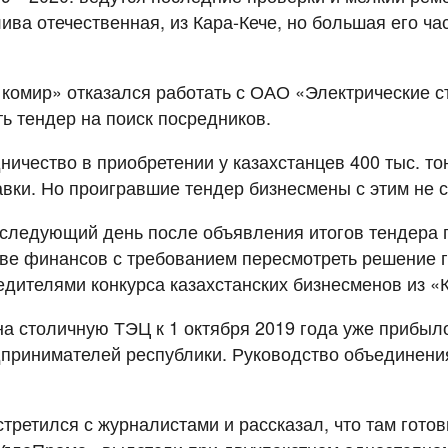
ва отечественная, из Кара-Кече, но большая его час
комир» отказался работать с ОАО «Электрические с
ь тендер на поиск посредников.
чество в приобретении у казахстанцев 400 тыс. тонн
авки. Но проигравшие тендер бизнесмены с этим не 
 следующий день после объявления итогов тендера
ве финансов с требованием пересмотреть решение г
едителями конкурса казахстанских бизнесменов из «
а столичную ТЭЦ к 1 октября 2019 года уже прибыло
дпринимателей республики. Руководство объединения
етился с журналистами и рассказал, что там готовы