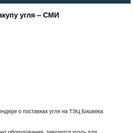
купу угля – СМИ
ндере о поставках угля на ТЭЦ Бишкека
нт оборудования, завозится уголь для