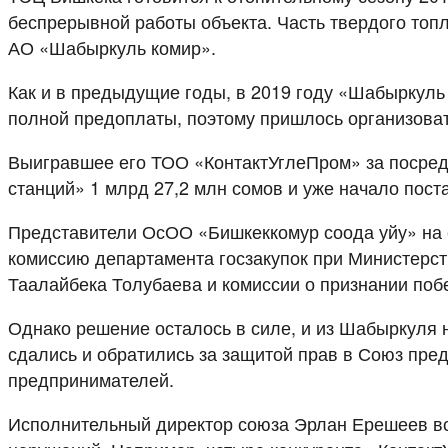
беспрерывной работы объекта. Часть твердого топли
АО «Шабыркуль комир».
Как и в предыдущие годы, в 2019 году «Шабыркуль 
полной предоплаты, поэтому пришлось организоват
Выигравшее его ТОО «КонтактУглеПром» за посредни
станций» 1 млрд 27,2 млн сомов и уже начало пост
Представители ОсОО «Бишкеккомур соода уйу» на
комиссию департамента госзакупок при Министерст
Таалайбека Толубаева и комиссии о признании поб
Однако решение осталось в силе, и из Шабыркуля н
сдались и обратились за защитой прав в Союз пре
предпринимателей.
Исполнительный директор союза Эрлан Ерешеев встр