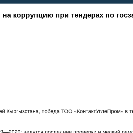
на коррупцию при тендерах по госза
й Кыргызстана, победа ТОО «КонтактУглеПром» в те
19—2020: ведутся последние проверки и мелкий ремо