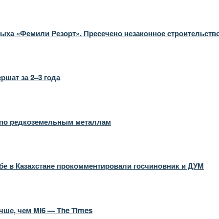
ыха «Фемили Резорт». Пресечено незаконное строительств
ршат за 2–3 года
й по редкоземельным металлам
бе в Казахстане прокомментировали госчиновник и ДУМ
чше, чем MI6 — The Times