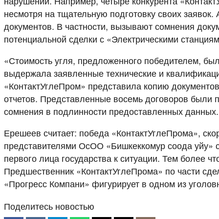
нарушений. Например, четыре конкурента «Контакт
несмотря на тщательную подготовку своих заявок. 
документов. В частности, вызывают сомнения доку
потенциальной сделки с «Электрическими станциям
«Стоимость угля, предложенного победителем, была
выдержала заявленные технические и квалификац
«КонтактУглеПром» представила копию документов 
отчетов. Представленные восемь договоров были по
сомнения в подлинности предоставленных данных. 
Ерешеев считает: победа «КонтактУглеПрома», скор
представителями ОсОО «Бишкеккомур соода уйу» с
первого лица государства к ситуации. Тем более ч
Предшественник «КонтактУглеПрома» по части сде
«Прогресс Компани» фигурирует в одном из уголов
Поделитесь новостью