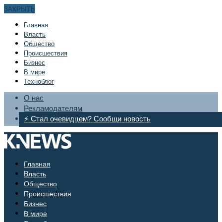
ЗАКРЫТЬ
Главная
Bласть
Общество
Происшествия
Бизнес
В мире
Техноблог
О нас
Рекламодателям
⚡ Стал очевидцем? Сообщи новость
Главная
Bласть
Общество
Происшествия
Бизнес
В мире