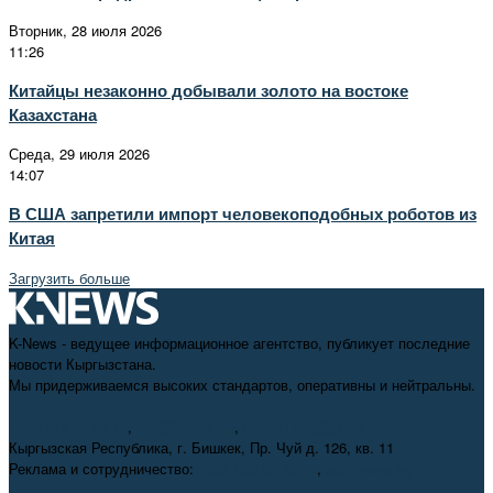
Вторник, 28 июля 2026
11:26
Китайцы незаконно добывали золото на востоке
Казахстана
Среда, 29 июля 2026
14:07
В США запретили импорт человекоподобных роботов из
Китая
Загрузить больше
K-News - ведущее информационное агентство, публикует последние
новости Кыргызстана.
Мы придерживаемся высоких стандартов, оперативны и нейтральны.
+996 312 98-69-70
,
info@knews.kg
,
knews11.kg@gmail.com
Кыргызская Республика, г. Бишкек, Пр. Чуй д. 126, кв. 11
Реклама и сотрудничество:
+996 550 38-38-75
,
pr@knews.kg