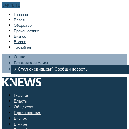
ЗАКРЫТЬ
Главная
Bласть
Общество
Происшествия
Бизнес
В мире
Техноблог
О нас
Рекламодателям
⚡ Стал очевидцем? Сообщи новость
Главная
Bласть
Общество
Происшествия
Бизнес
В мире