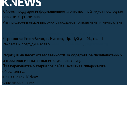
K-News - ведущее информационное агентство, публикует последние
новости Кыргызстана.
Мы придерживаемся высоких стандартов, оперативны и нейтральны.
+996 312 98-69-70
,
info@knews.kg
,
knews11.kg@gmail.com
Кыргызская Республика, г. Бишкек, Пр. Чуй д. 126, кв. 11
Реклама и сотрудничество:
+996 550 38-38-75
,
pr@knews.kg
Редакция не несет ответственности за содержимое перепечатанных
материалов и высказывания отдельных лиц.
При перепечатке материалов сайта, активная гиперссылка
обязательна.
© 2011-2026, K-News
Свяжитесь с нами:
info@knews.kg