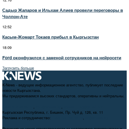
Садыр Жапаров и Ильхам Алиев провели переговоры в
Чолпон-Ате
12:52
Касым-Жомарт Токаев прибыл в Кыргызстан
18:09
Ford оконфузился с заменой сотрудников на нейросети
Загрузить больше
K-News - ведущее информационное агентство, публикует последние
новости Кыргызстана.
Мы придерживаемся высоких стандартов, оперативны и нейтральны.
+996 312 98-69-70
,
info@knews.kg
,
knews11.kg@gmail.com
Кыргызская Республика, г. Бишкек, Пр. Чуй д. 126, кв. 11
Реклама и сотрудничество:
+996 550 38-38-75
,
pr@knews.kg
Редакция не несет ответственности за содержимое перепечатанных