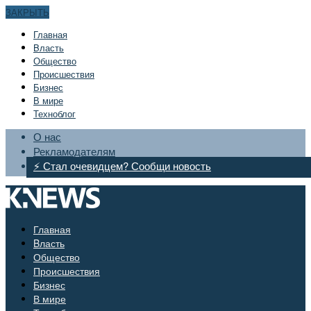
ЗАКРЫТЬ
Главная
Bласть
Общество
Происшествия
Бизнес
В мире
Техноблог
О нас
Рекламодателям
⚡ Стал очевидцем? Сообщи новость
Главная
Bласть
Общество
Происшествия
Бизнес
В мире