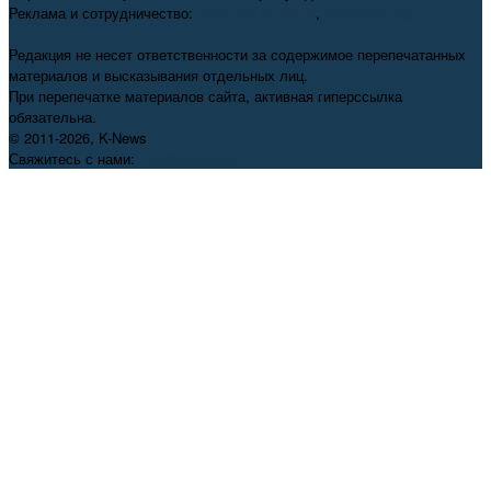
Реклама и сотрудничество:
+996 550 38-38-75
,
pr@knews.kg
Редакция не несет ответственности за содержимое перепечатанных
материалов и высказывания отдельных лиц.
При перепечатке материалов сайта, активная гиперссылка
обязательна.
© 2011-2026, K-News
Свяжитесь с нами:
info@knews.kg