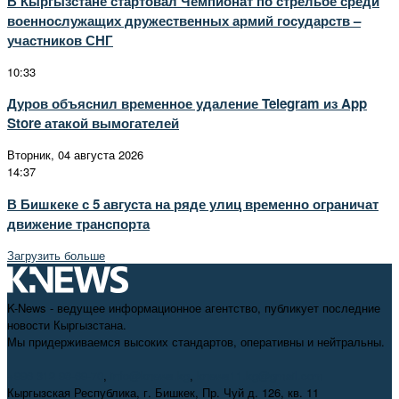
В Кыргызстане стартовал Чемпионат по стрельбе среди
военнослужащих дружественных армий государств –
участников СНГ
10:33
Дуров объяснил временное удаление Telegram из App
Store атакой вымогателей
Вторник, 04 августа 2026
14:37
В Бишкеке с 5 августа на ряде улиц временно ограничат
движение транспорта
Загрузить больше
K-News - ведущее информационное агентство, публикует последние
новости Кыргызстана.
Мы придерживаемся высоких стандартов, оперативны и нейтральны.
+996 312 98-69-70
,
info@knews.kg
,
knews11.kg@gmail.com
Кыргызская Республика, г. Бишкек, Пр. Чуй д. 126, кв. 11