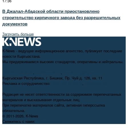
17:36
В Джалал-Абадской области приостановлено
строительство кирпичного завода без разрешительных
документов
Загрузить больше
K-News - ведущее информационное агентство, публикует последние
новости Кыргызстана.
Мы придерживаемся высоких стандартов, оперативны и нейтральны.
+996 312 98-69-70
,
info@knews.kg
,
knews11.kg@gmail.com
Кыргызская Республика, г. Бишкек, Пр. Чуй д. 126, кв. 11
Реклама и сотрудничество:
+996 550 38-38-75
,
pr@knews.kg
Редакция не несет ответственности за содержимое перепечатанных
материалов и высказывания отдельных лиц.
При перепечатке материалов сайта, активная гиперссылка
обязательна.
© 2011-2026, K-News
Свяжитесь с нами:
info@knews.kg