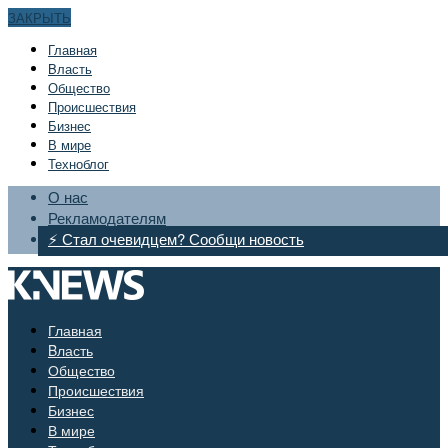
ЗАКРЫТЬ
Главная
Bласть
Общество
Происшествия
Бизнес
В мире
Техноблог
О нас
Рекламодателям
⚡ Стал очевидцем? Сообщи новость
Главная
Bласть
Общество
Происшествия
Бизнес
В мире