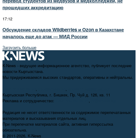
перевод студентов из медвузов и медколледжей, не
прошедших аккредитацию
17:12
Обсуждение складов Wildberries и Ozon в Казахстане
началось еще до атак — МИД России
Загрузить больше
K-News - ведущее информационное агентство, публикует последние
новости Кыргызстана.
Мы придерживаемся высоких стандартов, оперативны и нейтральны.
+996 312 98-69-70
,
info@knews.kg
,
knews11.kg@gmail.com
Кыргызская Республика, г. Бишкек, Пр. Чуй д. 126, кв. 11
Реклама и сотрудничество:
+996 550 38-38-75
,
pr@knews.kg
Редакция не несет ответственности за содержимое перепечатанных
материалов и высказывания отдельных лиц.
При перепечатке материалов сайта, активная гиперссылка
обязательна.
© 2011-2026, K-News