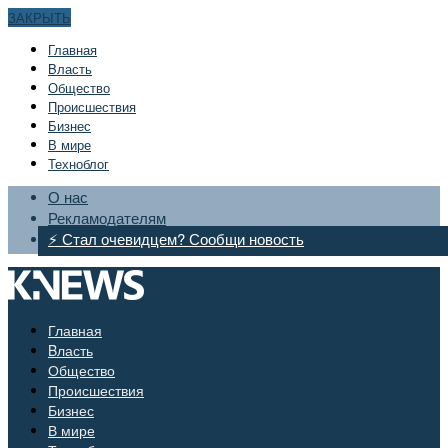
ЗАКРЫТЬ
Главная
Bласть
Общество
Происшествия
Бизнес
В мире
Техноблог
О нас
Рекламодателям
⚡ Стал очевидцем? Сообщи новость
Главная
Bласть
Общество
Происшествия
Бизнес
В мире