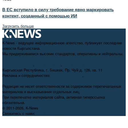
В ЕС вступило в силу требование явно маркировать
контент, созданный с помощью ИИ
Загрузить больше
K-News - ведущее информационное агентство, публикует последние
новости Кыргызстана.
Мы придерживаемся высоких стандартов, оперативны и нейтральны.
+996 312 98-69-70
,
info@knews.kg
,
knews11.kg@gmail.com
Кыргызская Республика, г. Бишкек, Пр. Чуй д. 126, кв. 11
Реклама и сотрудничество:
+996 550 38-38-75
,
pr@knews.kg
Редакция не несет ответственности за содержимое перепечатанных
материалов и высказывания отдельных лиц.
При перепечатке материалов сайта, активная гиперссылка
обязательна.
© 2011-2026, K-News
Свяжитесь с нами:
info@knews.kg