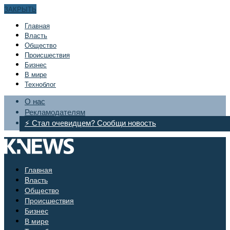
ЗАКРЫТЬ
Главная
Bласть
Общество
Происшествия
Бизнес
В мире
Техноблог
О нас
Рекламодателям
⚡ Стал очевидцем? Сообщи новость
Главная
Bласть
Общество
Происшествия
Бизнес
В мире