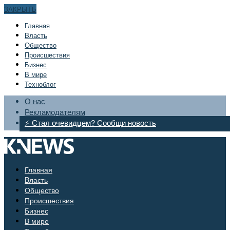
ЗАКРЫТЬ
Главная
Bласть
Общество
Происшествия
Бизнес
В мире
Техноблог
О нас
Рекламодателям
⚡ Стал очевидцем? Сообщи новость
Главная
Bласть
Общество
Происшествия
Бизнес
В мире