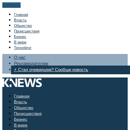
ЗАКРЫТЬ
Главная
Bласть
Общество
Происшествия
Бизнес
В мире
Техноблог
О нас
Рекламодателям
⚡ Стал очевидцем? Сообщи новость
Главная
Bласть
Общество
Происшествия
Бизнес
В мире