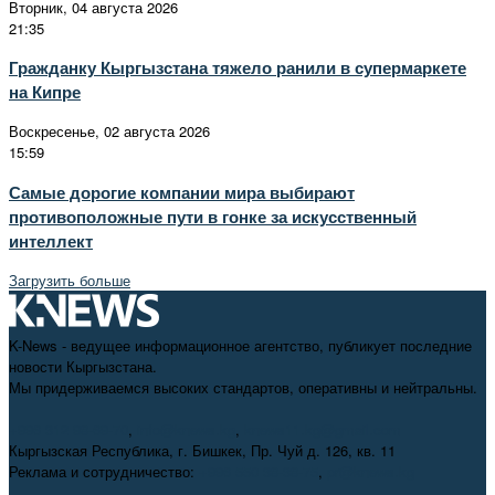
Вторник, 04 августа 2026
21:35
Гражданку Кыргызстана тяжело ранили в супермаркете
на Кипре
Воскресенье, 02 августа 2026
15:59
Самые дорогие компании мира выбирают
противоположные пути в гонке за искусственный
интеллект
Загрузить больше
K-News - ведущее информационное агентство, публикует последние
новости Кыргызстана.
Мы придерживаемся высоких стандартов, оперативны и нейтральны.
+996 312 98-69-70
,
info@knews.kg
,
knews11.kg@gmail.com
Кыргызская Республика, г. Бишкек, Пр. Чуй д. 126, кв. 11
Реклама и сотрудничество:
+996 550 38-38-75
,
pr@knews.kg