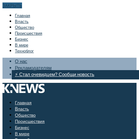
ЗАКРЫТЬ
Главная
Bласть
Общество
Происшествия
Бизнес
В мире
Техноблог
О нас
Рекламодателям
⚡ Стал очевидцем? Сообщи новость
Главная
Bласть
Общество
Происшествия
Бизнес
В мире