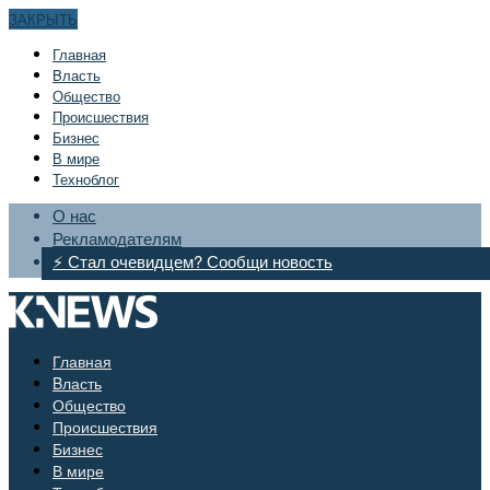
ЗАКРЫТЬ
Главная
Bласть
Общество
Происшествия
Бизнес
В мире
Техноблог
О нас
Рекламодателям
⚡ Стал очевидцем? Сообщи новость
Главная
Bласть
Общество
Происшествия
Бизнес
В мире