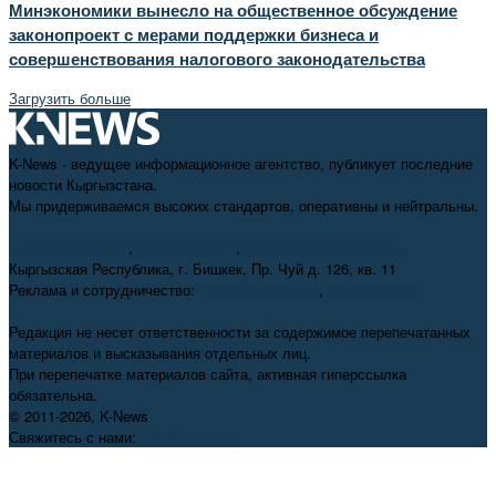
Минэкономики вынесло на общественное обсуждение
законопроект с мерами поддержки бизнеса и
совершенствования налогового законодательства
Загрузить больше
K-News - ведущее информационное агентство, публикует последние
новости Кыргызстана.
Мы придерживаемся высоких стандартов, оперативны и нейтральны.
+996 312 98-69-70
,
info@knews.kg
,
knews11.kg@gmail.com
Кыргызская Республика, г. Бишкек, Пр. Чуй д. 126, кв. 11
Реклама и сотрудничество:
+996 550 38-38-75
,
pr@knews.kg
Редакция не несет ответственности за содержимое перепечатанных
материалов и высказывания отдельных лиц.
При перепечатке материалов сайта, активная гиперссылка
обязательна.
© 2011-2026, K-News
Свяжитесь с нами:
info@knews.kg