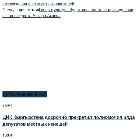
возрождения института дознавателей
Следующая статья
Генпрокуратура будет расположена в резиденции
экс-президента Аскара Акаева
ДРУГИЕ НОВОСТИ:
15:57
ЦИК Кыргызстана досрочно прекратил полномочия ряда
депутатов местных кенешей
16:04