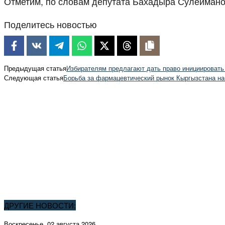
Отметим, по словам депутата Бахадыра Сулейманов
Поделитесь новостью
Предыдущая статья
Избирателям предлагают дать право инициироват
Следующая статья
Борьба за фармацевтический рынок Кыргызстана на
ДРУГИЕ НОВОСТИ:
Воскресенье, 02 августа 2026