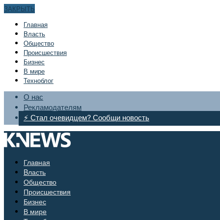
ЗАКРЫТЬ
Главная
Bласть
Общество
Происшествия
Бизнес
В мире
Техноблог
О нас
Рекламодателям
⚡ Стал очевидцем? Сообщи новость
Главная
Bласть
Общество
Происшествия
Бизнес
В мире