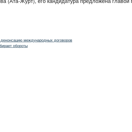
а (Ата-Журт), его кандидатура предложена главой 
ь денонсацию международных договоров
бирает обороты