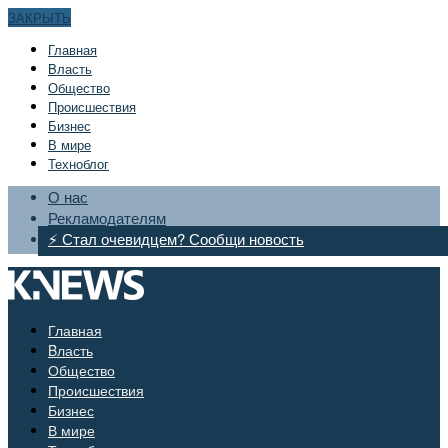
ЗАКРЫТЬ
Главная
Bласть
Общество
Происшествия
Бизнес
В мире
Техноблог
О нас
Рекламодателям
⚡ Стал очевидцем? Сообщи новость
Главная
Bласть
Общество
Происшествия
Бизнес
В мире