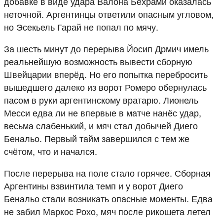
добавке в виде удара Валона Бехрами оказалась
неточной. Аргентинцы ответили опасным угловом,
но Эсекьель Гарай не попал по мячу.
За шесть минут до перерыва Йосип Дрмич имель
реальнейшую возможность вывести сборную
Швейцарии вперёд. Но его попытка перебросить
вышедшего далеко из ворот Ромеро обернулась
пасом в руки аргентинскому вратарю. Лионель
Месси едва ли не впервые в матче нанёс удар,
весьма слабенький, и мяч стал добычей Диего
Бенальо. Первый тайм завершился с тем же
счётом, что и начался.
После перерыва на поле стало горячее. Сборная
Аргентины взвинтила темп и у ворот Диего
Бенальо стали возникать опасные моменты. Едва
не забил Маркос Рохо, мяч после рикошета летел