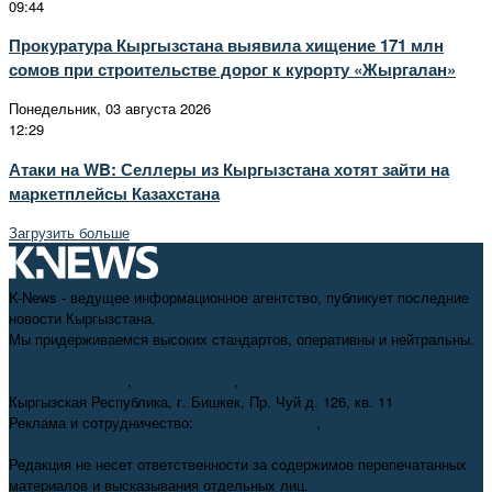
09:44
Прокуратура Кыргызстана выявила хищение 171 млн
сомов при строительстве дорог к курорту «Жыргалан»
Понедельник, 03 августа 2026
12:29
Атаки на WB: Селлеры из Кыргызстана хотят зайти на
маркетплейсы Казахстана
Загрузить больше
K-News - ведущее информационное агентство, публикует последние
новости Кыргызстана.
Мы придерживаемся высоких стандартов, оперативны и нейтральны.
+996 312 98-69-70
,
info@knews.kg
,
knews11.kg@gmail.com
Кыргызская Республика, г. Бишкек, Пр. Чуй д. 126, кв. 11
Реклама и сотрудничество:
+996 550 38-38-75
,
pr@knews.kg
Редакция не несет ответственности за содержимое перепечатанных
материалов и высказывания отдельных лиц.