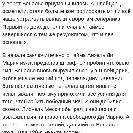
у ворот Бенальо приуменьшилось. А швейцарцы
осмелели, стали больше контролировать мяч и всё
чаще устраивать вылазки к воротам соперника.
Первый из двух дополнительных таймов
завершился с тем же результатом, что и два
основных.
В начале заключительного тайма Анхель Ди
Мария из-за пределов штрафной пробил что было
сил. Бенальо вновь выручил сборную Швейцарии,
отбив мяч летевший под перекладину. Желания
бить послематчевые пенальти аргентинцы не
испытывали, поэтому приложили все усилия для
того, чтоб забить победный мяч. И они добились
своего. Лионель Месси обыграл швейцарца и
выложил мяч направо на свободного Ди Марию. А
тот вогнал мяч в нижний, дальний от Бенальо
угол. Шла 120-я минута встречи.