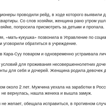
онеры проводили рейд, в ходе которого выявили дв
вартиры. Со слов хозяйки, женщина рано утром ушла
озяйке, попросила присмотреть за детьми и пропала.
мя, «мать-кукушка» позвонила в Управление по соци
и уговорили обратиться в учреждение.
 в Кара-Суу поваром и одновременно устраивала ли
ия условий для проживания несовершеннолетних дочер
енты для себя и дочерей. Женщина родила девочек до
гом около 2 лет. Мужчина уехала на заработки в Рос
, не вернулась, нашла жениха и вышла замуж.
м не желает, обещала исправиться, в противном случ