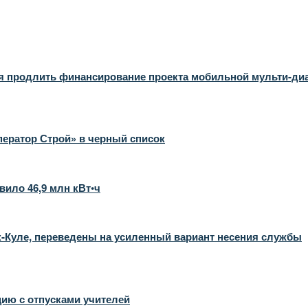
я продлить финансирование проекта мобильной мульти-ди
ратор Строй» в черный список
вило 46,9 млн кВт•ч
-Куле, переведены на усиленный вариант несения службы
ию с отпусками учителей