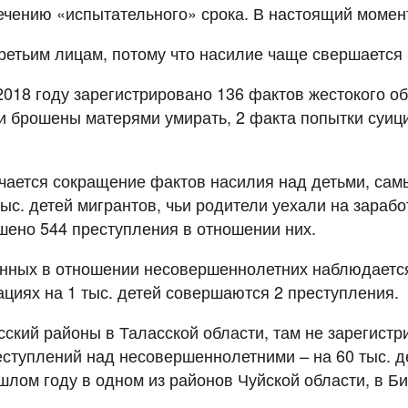
стечению «испытательного» срока. В настоящий моме
третьим лицам, потому что насилие чаще свершается
018 году зарегистрировано 136 фактов жестокого обр
 брошены матерями умирать, 2 факта попытки суицид
ечается сокращение фактов насилия над детьми, самы
ыс. детей мигрантов, чьи родители уехали на зарабо
ршено 544 преступления в отношении них.
ных в отношении несовершеннолетних наблюдается в
циях на 1 тыс. детей совершаются 2 преступления.
ский районы в Таласской области, там не зарегист
еступлений над несовершеннолетними – на 60 тыс. д
лом году в одном из районов Чуйской области, в Би