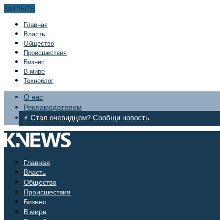
ЗАКРЫТЬ
Главная
Bласть
Общество
Происшествия
Бизнес
В мире
Техноблог
О нас
Рекламодателям
⚡ Стал очевидцем? Сообщи новость
Главная
Bласть
Общество
Происшествия
Бизнес
В мире