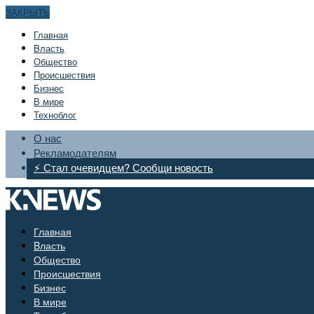
ЗАКРЫТЬ
Главная
Bласть
Общество
Происшествия
Бизнес
В мире
Техноблог
О нас
Рекламодателям
⚡ Стал очевидцем? Сообщи новость
Главная
Bласть
Общество
Происшествия
Бизнес
В мире