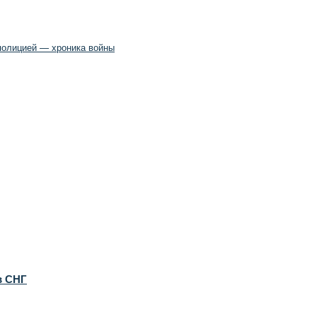
полицией — хроника войны
в СНГ