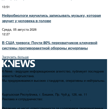
13:51
Нейробиологи научились записывать музыку, которая
звучит у человека в голове
Среда, 05 августа 2026
12:27
В США тревога: Почти 80% перехватчиков ключевой
системы противоракетной обороны исчерпаны
Загрузить больше
K-News - ведущее информационное агентство, публикует последние
новости Кыргызстана.
Мы придерживаемся высоких стандартов, оперативны и нейтральны.
+996 312 98-69-70
,
info@knews.kg
,
knews11.kg@gmail.com
Кыргызская Республика, г. Бишкек, Пр. Чуй д. 126, кв. 11
Реклама и сотрудничество:
+996 550 38-38-75
,
pr@knews.kg
Редакция не несет ответственности за содержимое перепечатанных