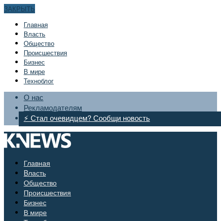
ЗАКРЫТЬ
Главная
Bласть
Общество
Происшествия
Бизнес
В мире
Техноблог
О нас
Рекламодателям
⚡ Стал очевидцем? Сообщи новость
Главная
Bласть
Общество
Происшествия
Бизнес
В мире