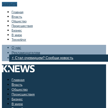
ЗАКРЫТЬ
Главная
Bласть
Общество
Происшествия
Бизнес
В мире
Техноблог
О нас
Рекламодателям
⚡ Стал очевидцем? Сообщи новость
Главная
Bласть
Общество
Происшествия
Бизнес
В мире