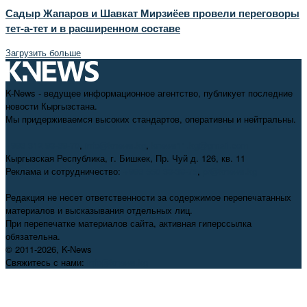
Садыр Жапаров и Шавкат Мирзиёев провели переговоры
тет-а-тет и в расширенном составе
Загрузить больше
K-News - ведущее информационное агентство, публикует последние
новости Кыргызстана.
Мы придерживаемся высоких стандартов, оперативны и нейтральны.
+996 312 98-69-70
,
info@knews.kg
,
knews11.kg@gmail.com
Кыргызская Республика, г. Бишкек, Пр. Чуй д. 126, кв. 11
Реклама и сотрудничество:
+996 550 38-38-75
,
pr@knews.kg
Редакция не несет ответственности за содержимое перепечатанных
материалов и высказывания отдельных лиц.
При перепечатке материалов сайта, активная гиперссылка
обязательна.
© 2011-2026, K-News
Свяжитесь с нами:
info@knews.kg