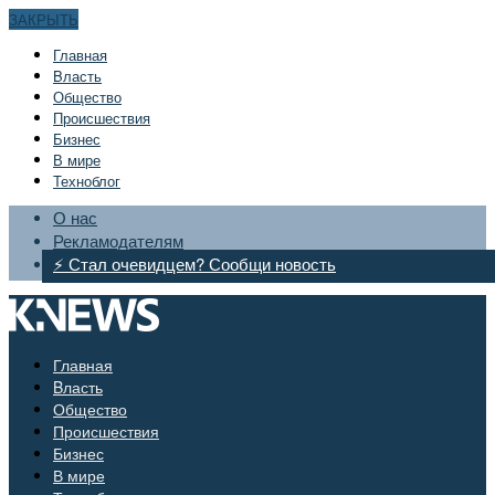
ЗАКРЫТЬ
Главная
Bласть
Общество
Происшествия
Бизнес
В мире
Техноблог
О нас
Рекламодателям
⚡ Стал очевидцем? Сообщи новость
Главная
Bласть
Общество
Происшествия
Бизнес
В мире