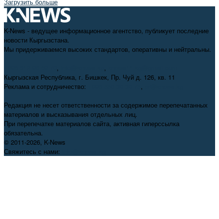
Загрузить больше
K-News - ведущее информационное агентство, публикует последние
новости Кыргызстана.
Мы придерживаемся высоких стандартов, оперативны и нейтральны.
+996 312 98-69-70
,
info@knews.kg
,
knews11.kg@gmail.com
Кыргызская Республика, г. Бишкек, Пр. Чуй д. 126, кв. 11
Реклама и сотрудничество:
+996 550 38-38-75
,
pr@knews.kg
Редакция не несет ответственности за содержимое перепечатанных
материалов и высказывания отдельных лиц.
При перепечатке материалов сайта, активная гиперссылка
обязательна.
© 2011-2026, K-News
Свяжитесь с нами:
info@knews.kg