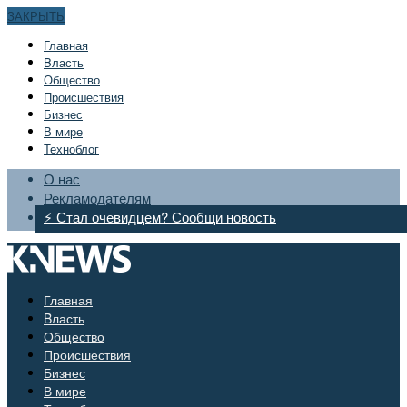
ЗАКРЫТЬ
Главная
Bласть
Общество
Происшествия
Бизнес
В мире
Техноблог
О нас
Рекламодателям
⚡ Стал очевидцем? Сообщи новость
Главная
Bласть
Общество
Происшествия
Бизнес
В мире